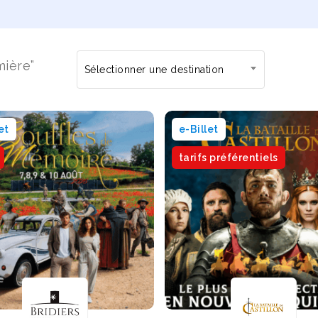
mière”
Sélectionner une destination
et
e-Billet
tarifs préférentiels