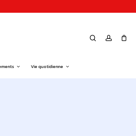
search
account
ements
Vie quotidienne