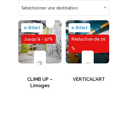
Sélectionner une destination
e-Billet
e-Billet
Jusqu'à - 57%
Réduction de 20
%
CLIMB UP –
VERTICAL’ART
Limoges