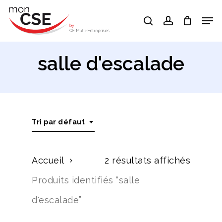
Skip
Men
search
account
to
Close
main
Menu
content
salle d'escalade
Tri par défaut
Accueil
2 résultats affichés
Produits identifiés “salle
d'escalade”