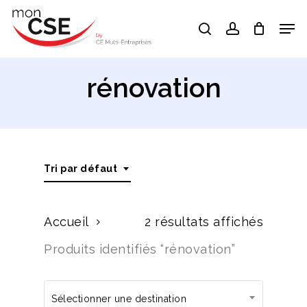
Skip
Men
search
account
to
Close
main
Menu
content
rénovation
Tri par défaut
Accueil
2 résultats affichés
Produits identifiés “rénovation”
Sélectionner une destination