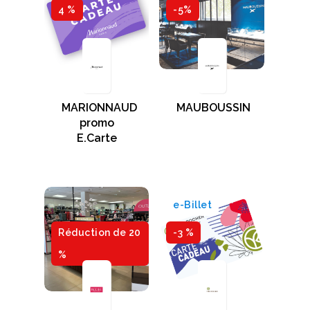
4 %
-5%
MARIONNAUD
MAUBOUSSIN
promo
E.Carte
e-Billet
Réduction de 20
-3 %
%