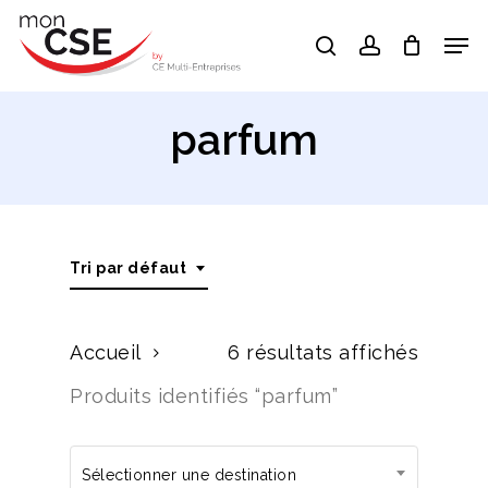
Skip
Men
search
account
to
Close
main
Menu
content
parfum
Tri par défaut
Accueil
6 résultats affichés
Produits identifiés “parfum”
Sélectionner une destination