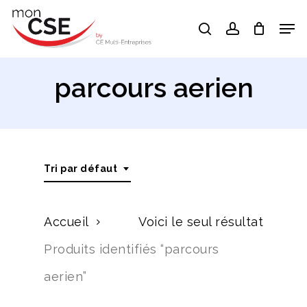
Skip
Men
search
account
to
Close
main
Menu
content
parcours aerien
Tri par défaut
Accueil
Voici le seul résultat
Produits identifiés “parcours
aerien”