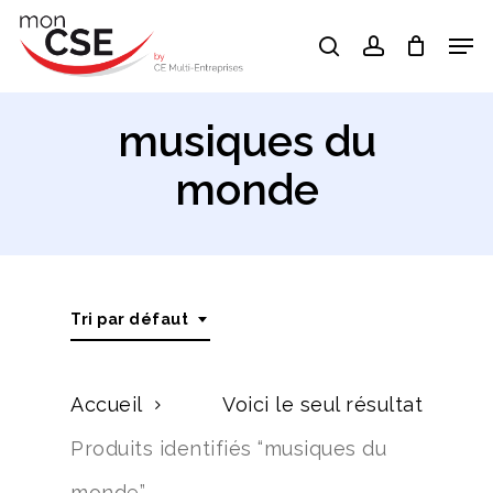
Skip
Men
search
account
to
Close
main
Menu
content
musiques du
monde
Tri par défaut
Accueil
Voici le seul résultat
Produits identifiés “musiques du
monde”