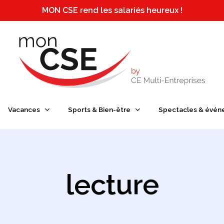
MON CSE rend les salariés heureux !
e ou ESC pour fermer
Vacances
Sports & Bien-être
Spectacles & évén
lecture