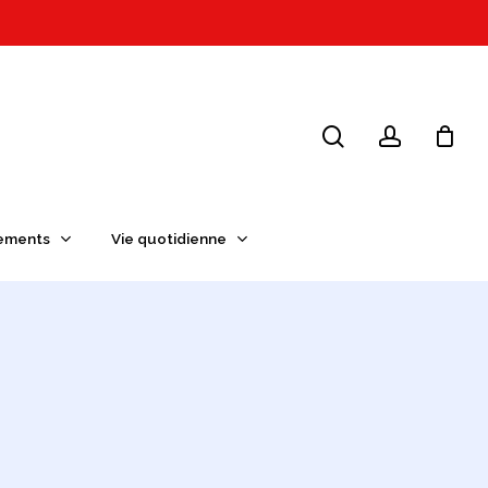
search
account
ements
Vie quotidienne