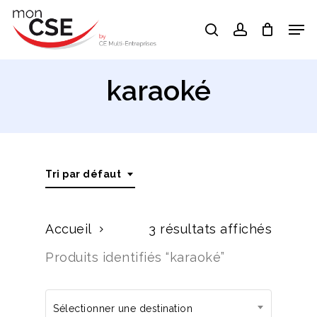
Skip
Men
search
account
to
Close
main
Menu
content
karaoké
Tri par défaut
Accueil
3 résultats affichés
Produits identifiés “karaoké”
Sélectionner une destination