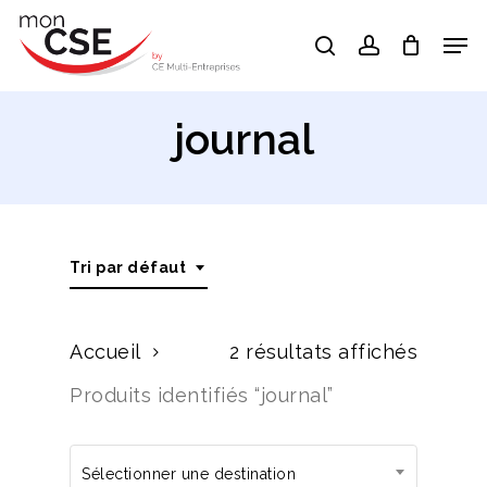
Skip
Men
search
account
to
Close
main
Menu
content
journal
Tri par défaut
Accueil
2 résultats affichés
Produits identifiés “journal”
Sélectionner une destination