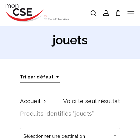
Skip
Men
search
account
to
Close
main
Menu
content
jouets
Tri par défaut
Accueil
Voici le seul résultat
Produits identifiés “jouets”
Sélectionner une destination