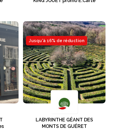
te
KING JOUET promo E.Carte
Jusqu'à 16% de réduction
T
LABYRINTHE GÉANT DES
es
MONTS DE GUÉRET