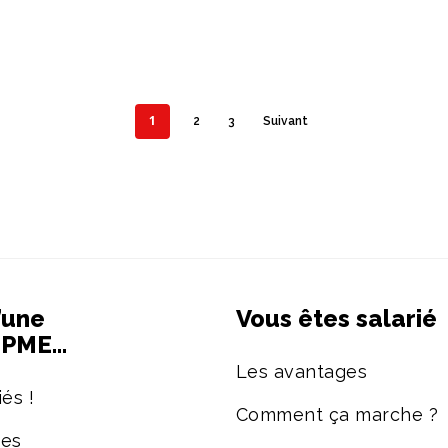
1
2
3
Suivant
’une
Vous êtes salarié
e PME…
Les avantages
és !
Comment ça marche ?
ées