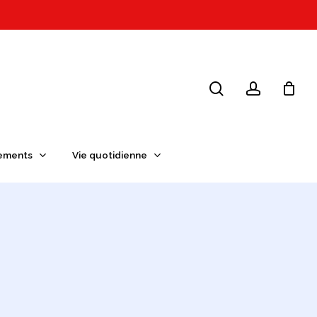
search
account
ements
Vie quotidienne