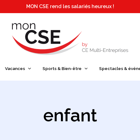
MON CSE rend les salariés heureux !
e ou ESC pour fermer
Vacances
Sports & Bien-être
Spectacles & évén
enfant