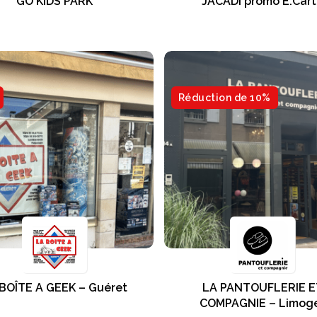
GO KIDS PARK
JACADI promo E.Car
Réduction de 10%
BOÎTE A GEEK – Guéret
LA PANTOUFLERIE E
COMPAGNIE – Limog