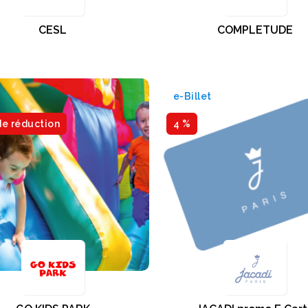
CESL
COMPLETUDE
e-Billet
de réduction
4 %