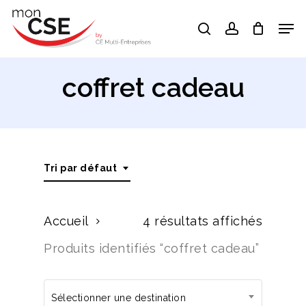
Skip
Men
search
account
to
Close
main
Menu
content
coffret cadeau
Tri par défaut
Accueil
4 résultats affichés
Produits identifiés “coffret cadeau”
Sélectionner une destination