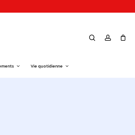
search
account
ements
Vie quotidienne