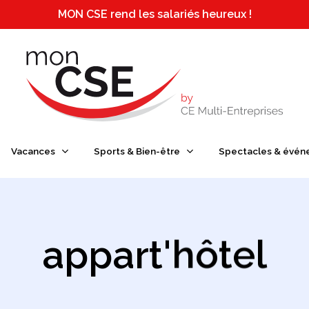
MON CSE rend les salariés heureux !
e ou ESC pour fermer
Vacances
Sports & Bien-être
Spectacles & évén
appart'hôtel