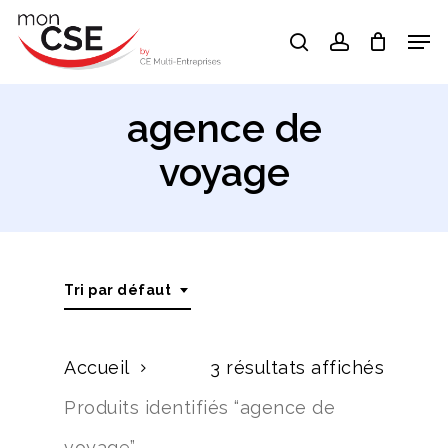
Skip
Men
search
account
to
Close
main
Menu
content
agence de
voyage
Tri par défaut
Accueil
3 résultats affichés
Produits identifiés “agence de
voyage”