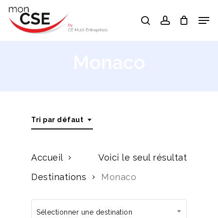
Skip
Men
search
account
to
Close
main
Menu
content
Monaco
Tri par défaut
Accueil
Voici le seul résultat
Destinations
Monaco
Sélectionner une destination