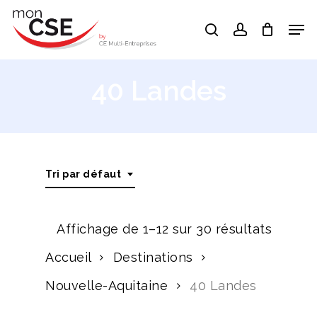
Skip
Men
search
account
to
Close
main
Menu
content
40 Landes
Tri par défaut
Affichage de 1–12 sur 30 résultats
Accueil
Destinations
Nouvelle-Aquitaine
40 Landes