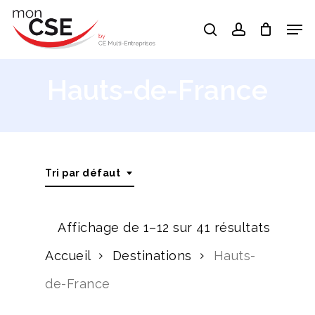
Skip
Men
search
account
to
Close
main
Menu
content
Hauts-de-France
Tri par défaut
Affichage de 1–12 sur 41 résultats
Accueil
Destinations
Hauts-
de-France