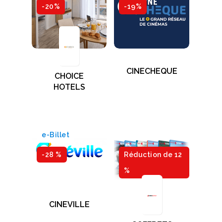
-20%
-19%
CINECHEQUE
CHOICE
HOTELS
e-Billet
-28 %
Réduction de 12
%
CINEVILLE