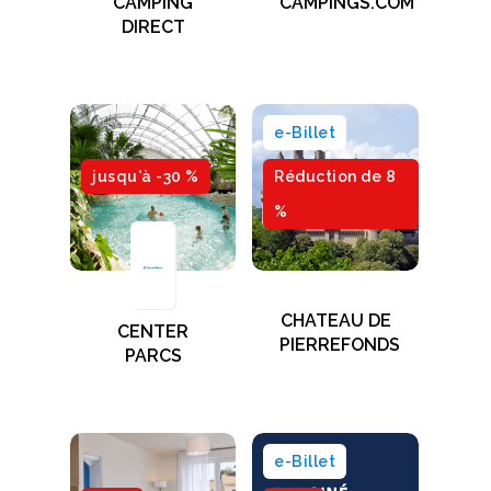
CAMPING
CAMPINGS.COM
DIRECT
e-Billet
jusqu'à -30 %
Réduction de 8
%
CHATEAU DE
CENTER
PIERREFONDS
PARCS
e-Billet