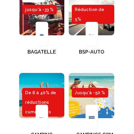
jusqu'à -33 %
Réduction de
5%
BAGATELLE
BSP-AUTO
De 8 à 40% de
Jusqu'à -50 %
réductions
cumulables