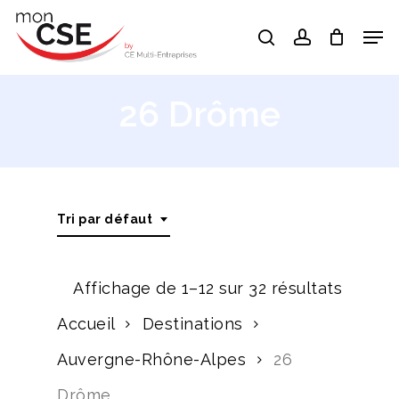
Skip
Men
search
account
to
Close
main
Menu
content
26 Drôme
Tri par défaut
Affichage de 1–12 sur 32 résultats
Accueil
Destinations
Auvergne-Rhône-Alpes
26
Drôme