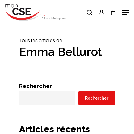
Skip
Men
search
account
to
Close
main
Menu
content
Tous les articles de
Emma Bellurot
Rechercher
Rechercher
Articles récents